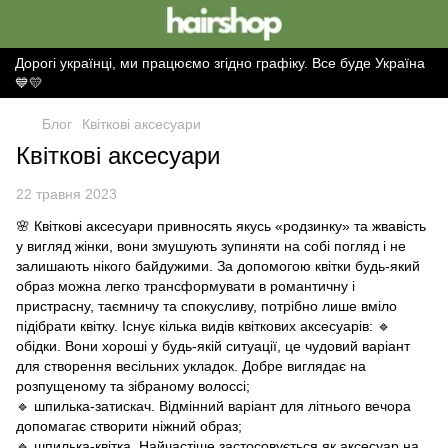
Дорогі українці, ми працюємо згідно графіку. Все буде Україна
💙💛
Блог
Квіткові аксесуари
Квіткові аксесуари
22 травня 2023
🌸 Квіткові аксесуари привносять якусь «родзинку» та жвавість
у вигляд жінки, вони змушують зупиняти на собі погляд і не
залишають нікого байдужими. За допомогою квітки будь-який
образ можна легко трансформувати в романтичну і
пристрасну, таємничу та спокусливу, потрібно лише вміло
підібрати квітку. Існує кілька видів квіткових аксесуарів: 🔹
обідки. Вони хороші у будь-якій ситуації, це чудовий варіант
для створення весільних укладок. Добре виглядає на
розпущеному та зібраному волоссі;
🔹 шпилька-затискач. Відмінний варіант для літнього вечора
допомагає створити ніжний образ;
🔹 шпилька-квітка. Найчастіше застосовується як аксесуар на