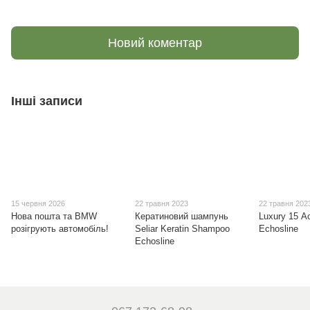
Новий коментар
Інші записи
15 червня 2026
22 травня 2023
22 травня 202
Нова пошта та BMW
Кератиновий шампунь
Luxury 15 А
розігрують автомобіль!
Seliar Keratin Shampoo
Echosline
Echosline