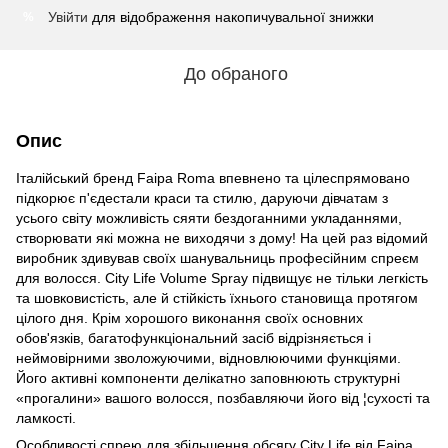
Увійти
для відображення накопичувальної знижки
%
До обраного
Опис
Італійський бренд Faipa Roma впевнено та цілеспрямовано
підкорює п'єдестали краси та стилю, даруючи дівчатам з
усього світу можливість сяяти бездоганними укладаннями,
створювати які можна не виходячи з дому! На цей раз відомий
виробник здивував своїх шанувальниць професійним спреєм
для волосся. City Life Volume Spray підвищує не тільки легкість
та шовковистість, але й стійкість їхнього становища протягом
цілого дня. Крім хорошого виконання своїх основних
обов'язків, багатофункціональний засіб відрізняється і
неймовірними зволожуючими, відновлюючими функціями.
Його активні компоненти делікатно заповнюють структурні
«прогалини» вашого волосся, позбавляючи його від ¦сухості та
ламкості.
Особливості спрею для збільшення обсягу City Life від Faipa