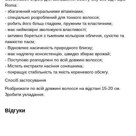
Roma:
- збагачений натуральними вітамінами;
- спеціально розроблений для тонкого волосся;
- робить його більш гладким, пружним та еластичним;
- має неймовірні зволожуючі властивості;
- активно бореться з тьмяним кольором обличчя, сухістю та
ламкістю пасм;
- Відновлює насиченість природного блиску;
- має надлегку консистенцію, швидко збирає врожай;
- Поступово розподілені по всій довжині волосся;
- Містить екстракти насіння соняшника;
- покращує стабільність та якість кореневого обсягу.
Спосіб застосування
Розбризкати по всій довжині волосся на відстані 15-20 см.
Зробити укладання.
Відгуки