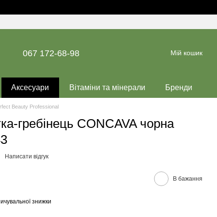
067 172-68-98
Мій кошик
Аксесуари
Вітаміни та мінерали
Бренди
fect Beauty Professional
ітка-гребінець CONCAVA чорна
43
Написати відгук
В бажання
ичувальної знижки