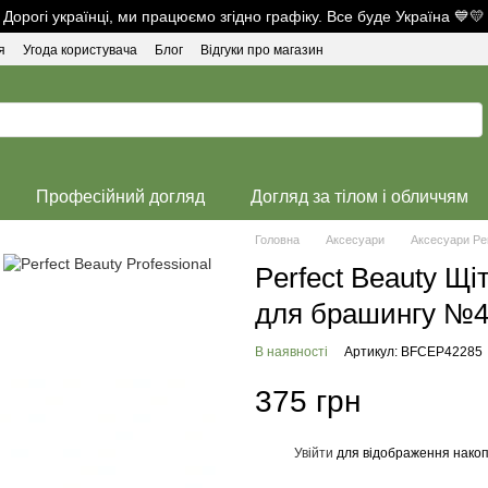
Дорогі українці, ми працюємо згідно графіку. Все буде Україна 💙💛
я
Угода користувача
Блог
Відгуки про магазин
Професійний догляд
Догляд за тілом і обличчям
Головна
Аксесуари
Аксесуари Per
Perfect Beauty Щ
для брашингу №
В наявності
Артикул: BFCEP42285
375 грн
Увійти
для відображення накоп
%