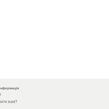
 інформація
8
нити вам?