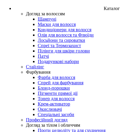
Каталог
Догляд за волоссям
Шампуні
Маски для волосся
Кондиціонери для волосся
Олія для волосся та Флюїди
Лосьйони та сироватки
Спреї та Термозахист
Пілінги для шкіри голови
Патчі
Подарункові набори
Стайлінг
Фарбування
Фарба для волосся
Спрей для фарбування
Блонд-порошки
Пігменти прямої дії
Тонер для волосся
Крем-активатор
Окислювачі
Спеціальні засоби
Професійний догляд
Догляд за тілом і обличчям
Проти целюліту та для схуднення