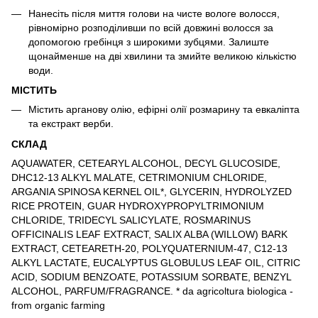
Нанесіть після миття голови на чисте вологе волосся,
рівномірно розподіливши по всій довжині волосся за
допомогою гребінця з широкими зубцями. Залиште
щонайменше на дві хвилини та змийте великою кількістю
води.
МІСТИТЬ
Містить арганову олію, ефірні олії розмарину та евкаліпта
та екстракт верби.
СКЛАД
AQUAWATER, CETEARYL ALCOHOL, DECYL GLUCOSIDE,
DHC12-13 ALKYL MALATE, CETRIMONIUM CHLORIDE,
ARGANIA SPINOSA KERNEL OIL*, GLYCERIN, HYDROLYZED
RICE PROTEIN, GUAR HYDROXYPROPYLTRIMONIUM
CHLORIDE, TRIDECYL SALICYLATE, ROSMARINUS
OFFICINALIS LEAF EXTRACT, SALIX ALBA (WILLOW) BARK
EXTRACT, CETEARETH-20, POLYQUATERNIUM-47, C12-13
ALKYL LACTATE, EUCALYPTUS GLOBULUS LEAF OIL, CITRIC
ACID, SODIUM BENZOATE, POTASSIUM SORBATE, BENZYL
ALCOHOL, PARFUM/FRAGRANCE. * da agricoltura biologica -
from organic farming