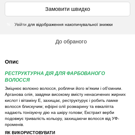
Замовити швидко
Увійти
для відображення накопичувальної знижки
%
До обраного
Опис
РЕСТРУКТУРНА ДІЯ ДЛЯ ФАРБОВАНОГО
ВОЛОССЯ
Зміцнює волокно волосся, роблячи його м'яким і об'ємним.
Арганова олія, завдяки високому вмісту ненасичених жирних
кислот і вітаміну Е, захищає, реструктурує і робить ламке
волосся блискучим; ефірні олії розмарину та евкаліпта
надають тонізуючу дію на шкіру голови; Екстракт верби
подовжує тривалість кольору, захищаючи волосся від УФ-
променів.
ЯК ВИКОРИСТОВУВАТИ