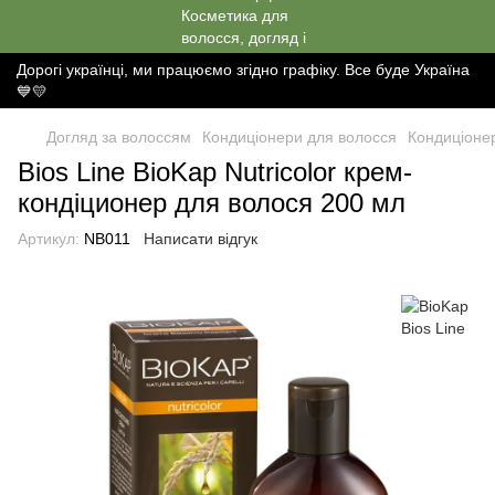
Дорогі українці, ми працюємо згідно графіку. Все буде Україна
💙💛
Догляд за волоссям
Кондиціонери для волосся
Кондиціонер
Bios Line BioKap Nutricolor крем-
кондіционер для волося 200 мл
Артикул:
NB011
Написати відгук