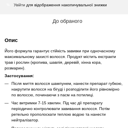
Увійти
для відображення накопичувальної знижки
%
До обраного
Опис
Його формула гарантує стійкість завивки при одночасному
максимальному захисті волосся. Продукт містить екстракти
трав і рослин (кропива, шавлія, деревій, хінна кора,
розмарин).
Застосування:
Після миття волосся шампунем, нанести препарат губкою,
накрутити волосся на бігуді і розподілити його рівномірно
по волоссю, починаючи з пасм на потилиці.
Час витримки 7-15 хвилин. Під час дії препарату
періодично контролювати завивання волосся. Потім
ретельно прополоскати теплою водою та нанести
нейтралізатор.