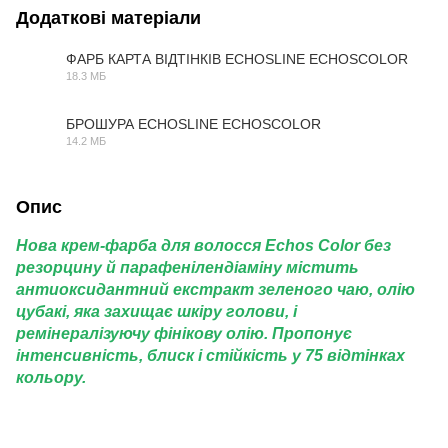
Додаткові матеріали
ФАРБ КАРТА ВІДТІНКІВ ECHOSLINE ECHOSCOLOR
18.3 МБ
PDF
БРОШУРА ECHOSLINE ECHOSCOLOR
14.2 МБ
PDF
Опис
Нова крем-фарба для волосся Echos Color без
резорцину й парафенілендіаміну містить
антиоксидантний екстракт зеленого чаю, олію
цубакі, яка захищає шкіру голови, і
ремінералізуючу фінікову олію. Пропонує
інтенсивність, блиск і стійкість у 75 відтінках
кольору.