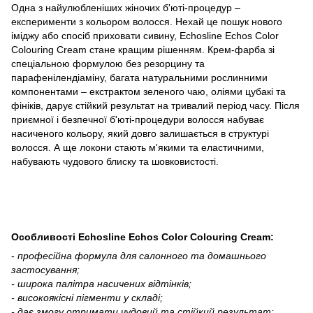
Одна з найулюбленіших жіночих б'юті-процедур –
експерименти з кольором волосся. Нехай це пошук нового
іміджу або спосіб приховати сивину, Echosline Echos Color
Colouring Cream стане кращим рішенням. Крем-фарба зі
спеціальною формулою без резорцину та
парафенілендіаміну, багата натуральними рослинними
компонентами – екстрактом зеленого чаю, оліями цубакі та
фініків, дарує стійкий результат на тривалий період часу. Після
приємної і безпечної б'юті-процедури волосся набуває
насиченого кольору, який довго залишається в структурі
волосся. А ще локони стають м'якими та еластичними,
набувають чудового блиску та шовковистості.
Особливості Echosline Echos Color Colouring Cream:
-
професійна формула для салонного та домашнього
застосування;
- широка палітра насичених відтінків;
- високоякісні пігменти у складі;
- дає змогу отримати чудовий та стійкий результат;