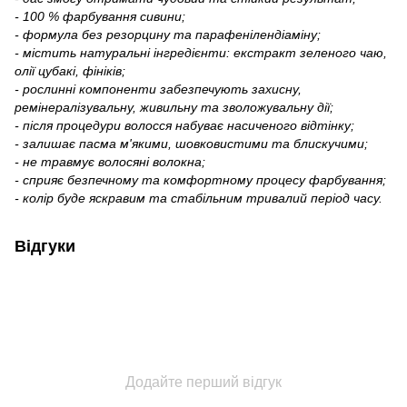
- 100 % фарбування сивини;
- формула без резорцину та парафенілендіаміну;
- містить натуральні інгредієнти: екстракт зеленого чаю,
олії цубакі, фініків;
- рослинні компоненти забезпечують захисну,
ремінералізувальну, живильну та зволожувальну дії;
- після процедури волосся набуває насиченого відтінку;
- залишає пасма м'якими, шовковистими та блискучими;
- не травмує волосяні волокна;
- сприяє безпечному та комфортному процесу фарбування;
- колір буде яскравим та стабільним тривалий період часу.
Відгуки
Додайте перший відгук