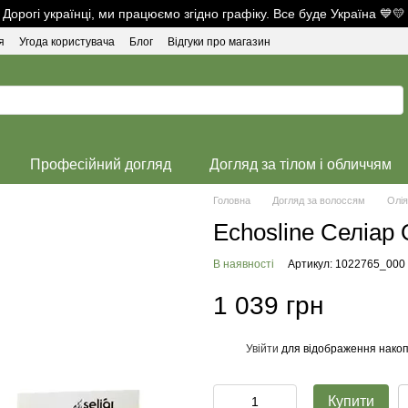
Дорогі українці, ми працюємо згідно графіку. Все буде Україна 💙💛
я
Угода користувача
Блог
Відгуки про магазин
Професійний догляд
Догляд за тілом і обличчям
Головна
Догляд за волоссям
Олія
Echosline Селіар
В наявності
Артикул: 1022765_000
1 039 грн
Увійти
для відображення накоп
%
Купити