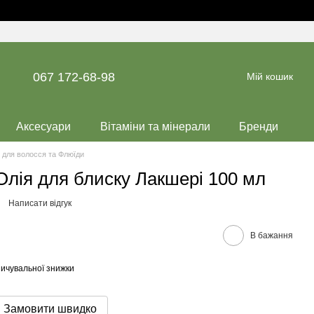
067 172-68-98
Мій кошик
Аксесуари
Вітаміни та мінерали
Бренди
 для волосся та Флюїди
 Олія для блиску Лакшері 100 мл
Написати відгук
В бажання
ичувальної знижки
Замовити швидко