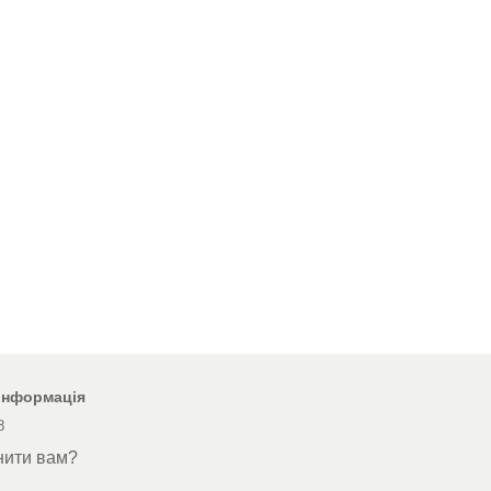
 інформація
8
нити вам?