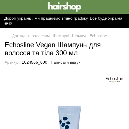
Дорогі українці, ми працюємо згідно графіку. Все буде Україна
💙💛
Догляд за волоссям
Шампуні
Шампуні Echosline
Echosline Vegan Шампунь для
волосся та тіла 300 мл
Артикул:
1024566_000
Написати відгук