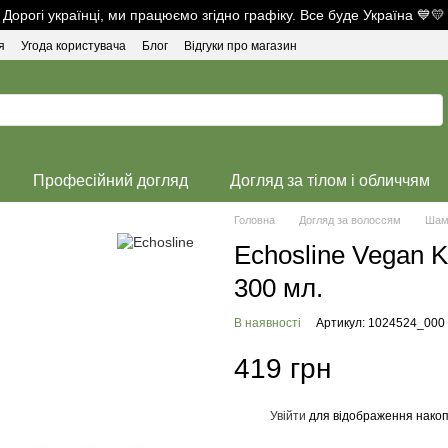
Дорогі українці, ми працюємо згідно графіку. Все буде Україна 💙💛
я
Угода користувача
Блог
Відгуки про магазин
Професійний догляд
Догляд за тілом і обличчям
Головна
Догляд за волоссям
Шам
Echosline Vegan 
300 мл.
В наявності
Артикул: 1024524_000
419 грн
Увійти
для відображення накоп
%