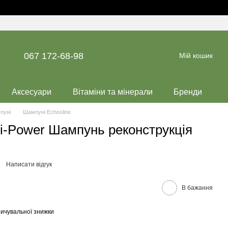
067 172-68-98
Мій кошик
Аксесуари
Вітаміни та мінерали
Бренди
пуні
Шампуні Echosline
Ki-Power Шампунь реконструкція
Написати відгук
В бажання
ичувальної знижки