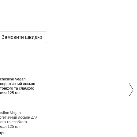
Замовити швидко
РА
osline Vegan
Echo
ргетичний лосьон для
Енер
ого та слабкого
тонко
осся 125 мл
воло
грн
558 г