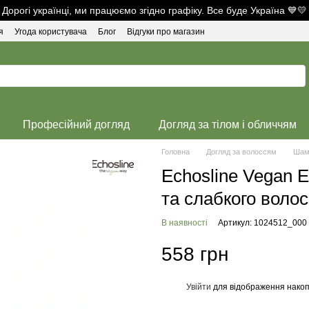
Дорогі українці, ми працюємо згідно графіку. Все буде Україна 💙💛
я
Угода користувача
Блог
Відгуки про магазин
Професійний догляд
Догляд за тілом і обличчям
Головна
Догляд за волоссям
Шам
Echosline Vegan 
та слабкого воло
В наявності
Артикул: 1024512_000
558 грн
Увійти
для відображення накоп
%