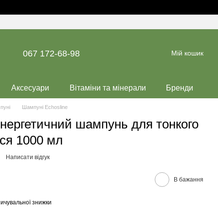
067 172-68-98
Мій кошик
Аксесуари
Вітаміни та мінерали
Бренди
пуні
Шампуні Echosline
Енергетичний шампунь для тонкого
сся 1000 мл
Написати відгук
В бажання
ичувальної знижки