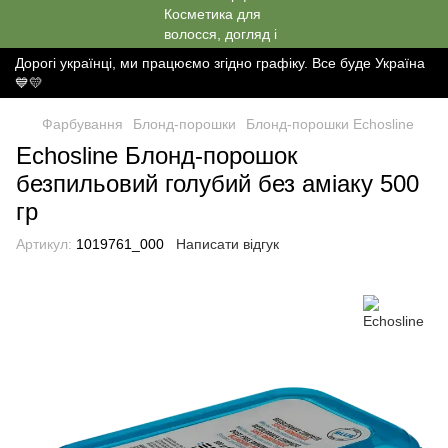
Дорогі українці, ми працюємо згідно графіку. Все буде Україна
💙💛
Фарбування
Блонд-порошки
Блонд-порошки Echosline
Echosline Блонд-порошок
безпильовий голубий без аміаку 500
гр
Артикул:
1019761_000
Написати відгук