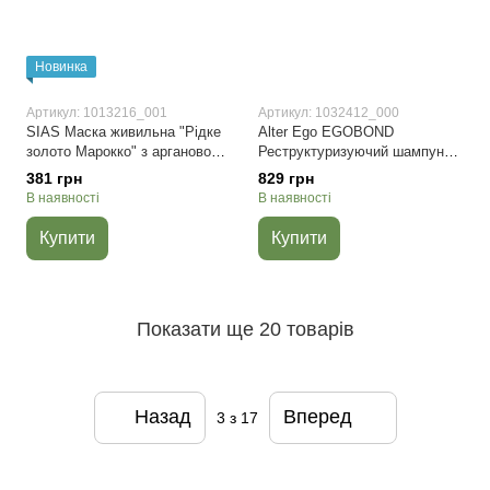
Новинка
Артикул: 1013216_001
Артикул: 1032412_000
SIAS Маска живильна "Рідке
Аlter Ego EGOBOND
золото Марокко" з аргановою
Реструктуризуючий шампунь
олією
250 мл.
381 грн
829 грн
В наявності
В наявності
Купити
Купити
Показати ще 20 товарів
Назад
Вперед
3
з 17