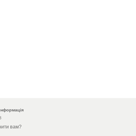
 інформація
8
нити вам?