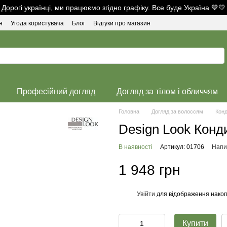
Дорогі українці, ми працюємо згідно графіку. Все буде Україна 💙💛
я
Угода користувача
Блог
Відгуки про магазин
Професійний догляд
Догляд за тілом і обличчям
Головна
Догляд за волоссям
Конд
Design Look Конди
В наявності
Артикул: 01706
Напис
1 948 грн
Увійти
для відображення накоп
%
Купити