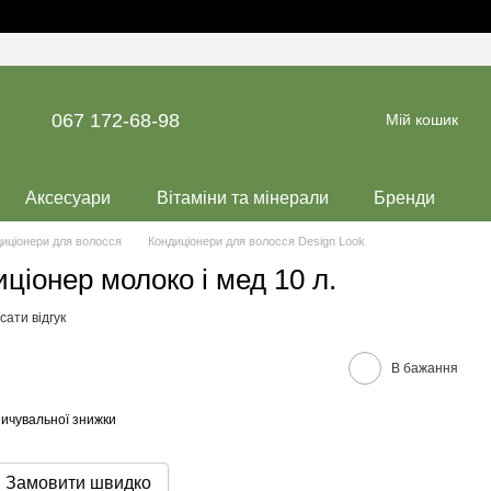
067 172-68-98
Мій кошик
Аксесуари
Вітаміни та мінерали
Бренди
иціонери для волосся
Кондиціонери для волосся Design Look
ціонер молоко і мед 10 л.
ати відгук
В бажання
ичувальної знижки
Замовити швидко