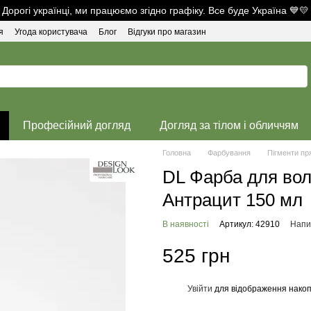
Дорогі українці, ми працюємо згідно графіку. Все буде Україна 💙💛
я
Угода користувача
Блог
Відгуки про магазин
Професійний догляд
Догляд за тілом і обличчям
Головна
Фарбування
Пігменти пря
DL Фарба для вол
Антрацит 150 мл
В наявності
Артикул: 42910
Напис
525 грн
Увійти
для відображення накоп
%