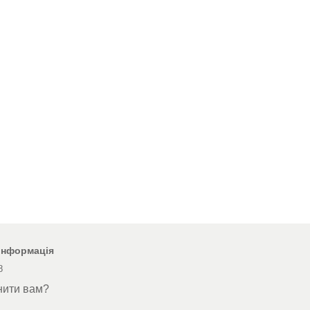
 інформація
8
нити вам?