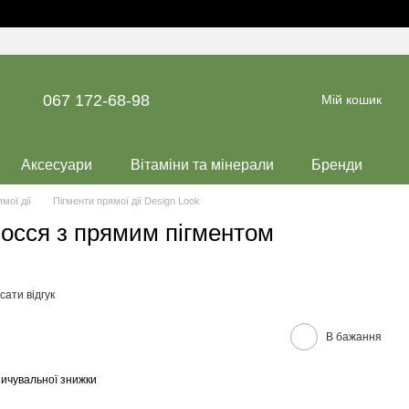
067 172-68-98
Мій кошик
Аксесуари
Вітаміни та мінерали
Бренди
мої дії
Пігменти прямої дії Design Look
осся з прямим пігментом
ати відгук
В бажання
ичувальної знижки