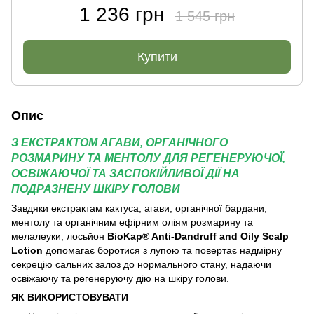
1 236 грн
1 545 грн
Купити
Опис
З ЕКСТРАКТОМ АГАВИ, ОРГАНІЧНОГО
РОЗМАРИНУ ТА МЕНТОЛУ ДЛЯ РЕГЕНЕРУЮЧОЇ,
ОСВІЖАЮЧОЇ ТА ЗАСПОКІЙЛИВОЇ ДІЇ НА
ПОДРАЗНЕНУ ШКІРУ ГОЛОВИ
Завдяки екстрактам кактуса, агави, органічної бардани,
ментолу та органічним ефірним оліям розмарину та
мелалеуки, лосьйон
BioKap® Anti-Dandruff and Oily Scalp
Lotion
допомагає боротися з лупою та повертає надмірну
секрецію сальних залоз до нормального стану, надаючи
освіжаючу та регенеруючу дію на шкіру голови.
ЯК ВИКОРИСТОВУВАТИ