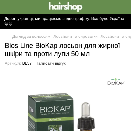
Дорогі українці, ми працюємо згідно графіку. Все буде Україна
💙💛
Догляд за волоссям
Лосьйони та сироватки
Лосьйони та сир
Bios Line BioKap лосьон для жирної
шкіри та проти лупи 50 мл
Артикул:
BL37
Написати відгук