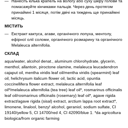
Нанесіть кілька крапель на вологу або суху шкіру голови та
помасажуйте кінчиками пальців. Через день протягом
принаймні 1 місяця, потім двічі на тиждень ще принаймні
місяць.
МІСТИТЬ
Екстракт кактуса, агави, органічного лопуха, ментолу,
ефірної олії соломи, органічного розмарину та органічного
Melaleuca alternifolia.
СКЛАД
aqua/water, alcohol denat., aluminum chlorohydrate, glycerin,
menthol, allantoin, piroctone olamine, melaleuca leucadendron
cajaput oil, mentha viridis leaf oil/mentha viridis (spearmint) leaf
oil, helichrysum italicum flower oil, lactic acid, opuntia
coccinellifera flower extract, melaleuca alternifolia leaf
oil*/melaleuca alternifolia (tea tree) leaf oil*, rosmarinus officinalis
leaf oil/rosmarinus officinalis (rosemary) leaf oil*, agave rigida
extract/agave rigida (sisal) extract, arctium lappa root extract*,
limonene, linalool, benzy! alcohol, geraniol, sodium sulfate, CI
19140/yellow 5, CI 14700/red 4, CI 42090/blue 1. *da agricoltura
biologica/from organic farming