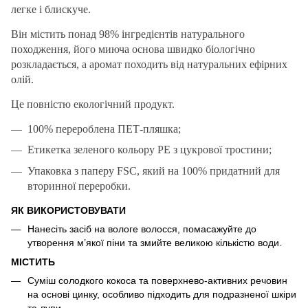
легке і блискуче.
Він містить понад 98% інгредієнтів натурального
походження, його миюча основа швидко біологічно
розкладається, а аромат походить від натуральних ефірних
олій.
Це повністю екологічний продукт.
100% перероблена ПЕТ-пляшка;
Етикетка зеленого кольору PE з цукрової тростини;
Упаковка з паперу FSC, який на 100% придатний для
вторинної переробки.
ЯК ВИКОРИСТОВУВАТИ
Нанесіть засіб на вологе волосся, помасажуйте до
утворення м’якої піни та змийте великою кількістю води.
МІСТИТЬ
Суміш солодкого кокоса та поверхнево-активних речовин
на основі цинку, особливо підходить для подразненої шкіри