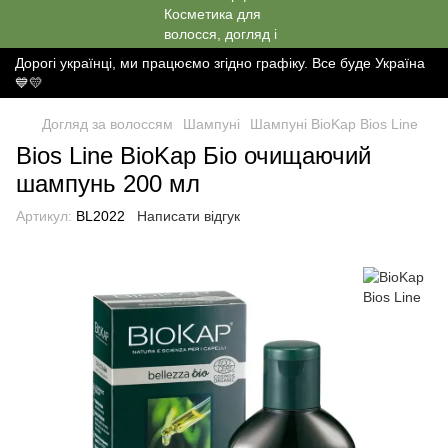
Дорогі українці, ми працюємо згідно графіку. Все буде Україна
💙💛
Догляд за волоссям
Шампуні
Шампуні BioKap Bios Line
Bios Line BioKap Біо очищаючий
шампунь 200 мл
Артикул:
BL2022
Написати відгук