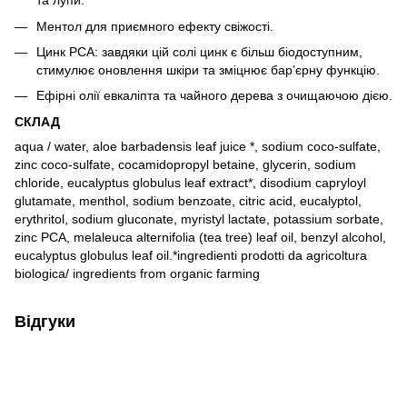
та лупи.
Ментол для приємного ефекту свіжості.
Цинк PCA: завдяки цій солі цинк є більш біодоступним,
стимулює оновлення шкіри та зміцнює бар’єрну функцію.
Ефірні олії евкаліпта та чайного дерева з очищаючою дією.
СКЛАД
aqua / water, aloe barbadensis leaf juice *, sodium coco-sulfate,
zinc coco-sulfate, cocamidopropyl betaine, glycerin, sodium
chloride, eucalyptus globulus leaf extract*, disodium capryloyl
glutamate, menthol, sodium benzoate, citric acid, eucalyptol,
erythritol, sodium gluconate, myristyl lactate, potassium sorbate,
zinc PCA, melaleuca alternifolia (tea tree) leaf oil, benzyl alcohol,
eucalyptus globulus leaf oil.*ingredienti prodotti da agricoltura
biologica/ ingredients from organic farming
Відгуки