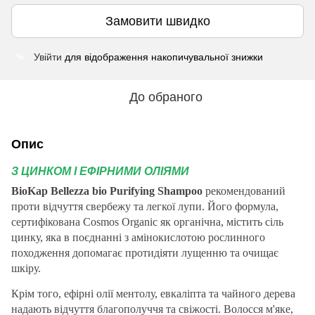
Замовити швидко
Увійти
для відображення накопичувальної знижки
%
До обраного
Опис
З ЦИНКОМ І ЕФІРНИМИ ОЛІЯМИ
BioKap Bellezza bio Purifying Shampoo
рекомендований
проти відчуття свербежу та легкої лупи.
Його формула,
сертифікована Cosmos Organic як органічна, містить сіль
цинку, яка в поєднанні з амінокислотою рослинного
походження допомагає протидіяти лущенню та очищає
шкіру.
Крім того, ефірні олії ментолу, евкаліпта та чайного дерева
надають відчуття благополуччя та свіжості.
Волосся м'яке,