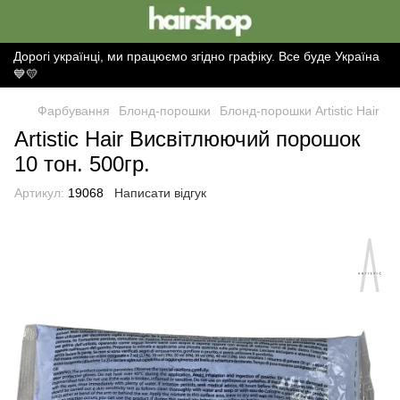
Дорогі українці, ми працюємо згідно графіку. Все буде Україна
💙💛
Фарбування
Блонд-порошки
Блонд-порошки Artistic Hair
Аrtistic Нair Висвітлюючий порошок
10 тон. 500гр.
Артикул:
19068
Написати відгук