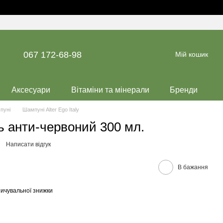
067 172-68-98
Мій кошик
Аксесуари
Вітаміни та мінерали
Бренди
пуні
Шампуні Alter Ego Italy
ь анти-червоний 300 мл.
Написати відгук
В бажання
ичувальної знижки