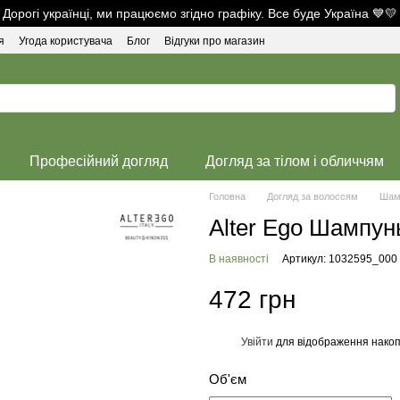
Дорогі українці, ми працюємо згідно графіку. Все буде Україна 💙💛
я
Угода користувача
Блог
Відгуки про магазин
Професійний догляд
Догляд за тілом і обличчям
Головна
Догляд за волоссям
Шам
Alter Ego Шампун
В наявності
Артикул: 1032595_000
472 грн
Увійти
для відображення накоп
%
Об'єм