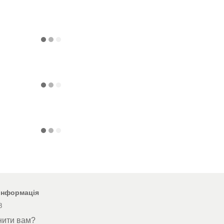
 інформація
8
нити вам?