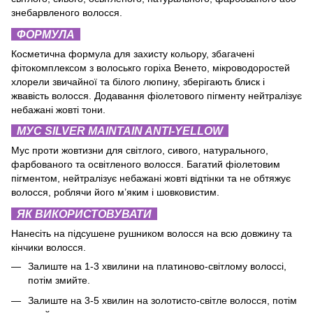
знебарвленого волосся.
ФОРМУЛА
Косметична формула для захисту кольору, збагачені
фітокомплексом з волоськго горіха Венето, мікроводоростей
хлорели звичайної та білого люпину, зберігають блиск і
жвавість волосся. Додавання фіолетового пігменту нейтралізує
небажані жовті тони.
МУС SILVER MAINTAIN ANTI-YELLOW
Мус проти жовтизни для світлого, сивого, натурального,
фарбованого та освітленого волосся. Багатий фіолетовим
пігментом, нейтралізує небажані жовті відтінки та не обтяжує
волосся, роблячи його м’яким і шовковистим.
ЯК ВИКОРИСТОВУВАТИ
Нанесіть на підсушене рушником волосся на всю довжину та
кінчики волосся.
Залиште на 1-3 хвилини на платиново-світлому волоссі,
потім змийте.
Залиште на 3-5 хвилин на золотисто-світле волосся, потім