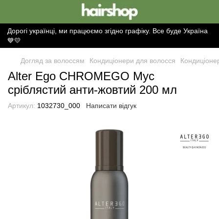
Дорогі українці, ми працюємо згідно графіку. Все буде Україна
💙💛
Догляд за волоссям
Кондиціонери для волосся
Кондиціонер
Alter Ego CHROMEGO Мус
сріблястий анти-жовтий 200 мл
Артикул:
1032730_000
Написати відгук