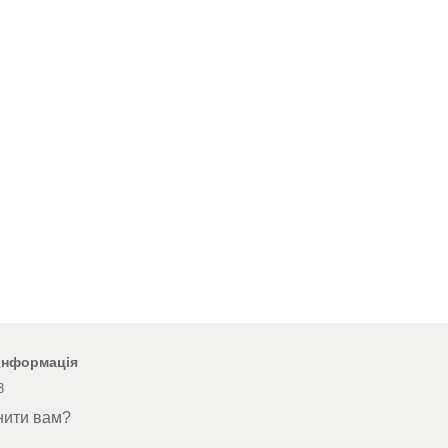
 інформація
8
нити вам?