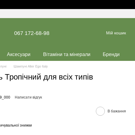
067 172-68-98
Мій кошик
Аксесуари
Вітаміни та мінерали
Бренди
пуні
Шампуні Alter Ego Italy
 Тропічний для всіх типів
19_000
Написати відгук
В бажання
ичувальної знижки