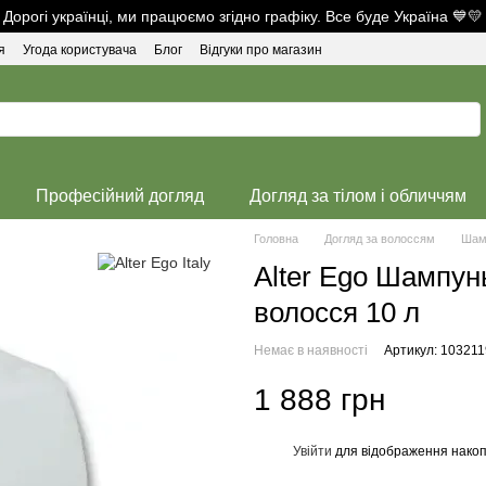
Дорогі українці, ми працюємо згідно графіку. Все буде Україна 💙💛
я
Угода користувача
Блог
Відгуки про магазин
Професійний догляд
Догляд за тілом і обличчям
Головна
Догляд за волоссям
Шам
Alter Ego Шампунь
волосся 10 л
Немає в наявності
Артикул: 10321
1 888 грн
Увійти
для відображення накоп
%