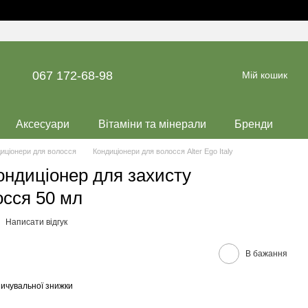
067 172-68-98
Мій кошик
Аксесуари
Вітаміни та мінерали
Бренди
иціонери для волосся
Кондиціонери для волосся Alter Ego Italy
кондиціонер для захисту
сся 50 мл
Написати відгук
В бажання
ичувальної знижки