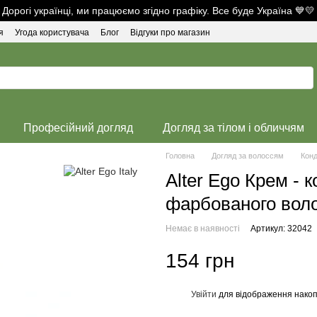
Дорогі українці, ми працюємо згідно графіку. Все буде Україна 💙💛
я
Угода користувача
Блог
Відгуки про магазин
Професійний догляд
Догляд за тілом і обличчям
Головна
Догляд за волоссям
Конд
Аlter Ego Крем - 
фарбованого воло
Немає в наявності
Артикул: 32042
154 грн
Увійти
для відображення накоп
%