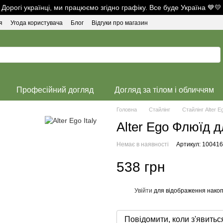
Дорогі українці, ми працюємо згідно графіку. Все буде Україна 💙💛
я
Угода користувача
Блог
Відгуки про магазин
Професійний догляд
Догляд за тілом і обличчям
Головна
Стайлінг
Стайлінг Alter Eg
Аlter Ego Флюїд 
Немає в наявності
Артикул: 10041
538 грн
Увійти
для відображення накоп
%
Повідомити, коли з'явитьс