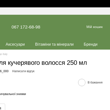
067 172-68-98
Мій кошик
Аксесуари
Вітаміни та мінерали
Бренди
o Italy
для кучерявого волосся 250 мл
66_000
Написати відгук
В бажання
ичувальної знижки
я